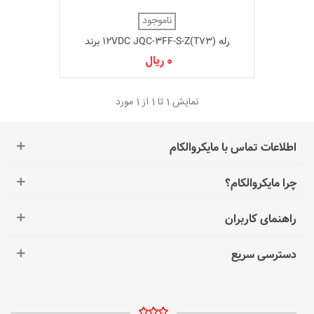
ناموجود
رله 12VDC JQC-3FF-S-Z(T73) برند
TONGLING
0 ریال
نمایش
1
تا 1 از 1 مورد
اطلاعات تماس با مایکروالکام
چرا مایکروالکام؟
راهنمای کاربران
دسترسی سریع