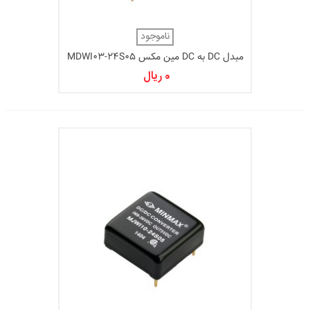
ناموجود
مبدل DC به DC مین مکس MDWI03-24S05
0 ریال