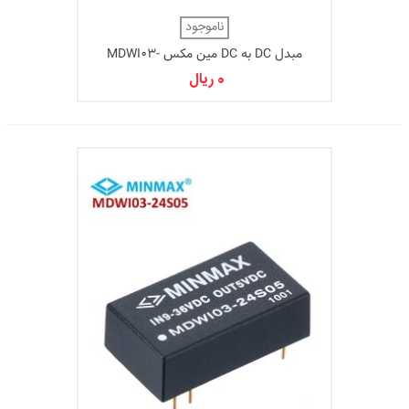
ناموجود
مبدل DC به DC مین مکس MDWI03-
24S033
0 ریال