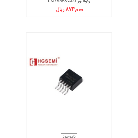
رگولاتور LM2596S-ADJ
874,000 ریال
ناموجود