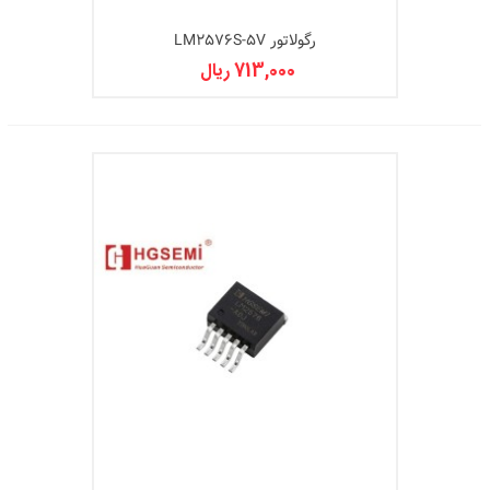
رگولاتور LM2576S-5V
713,000 ریال