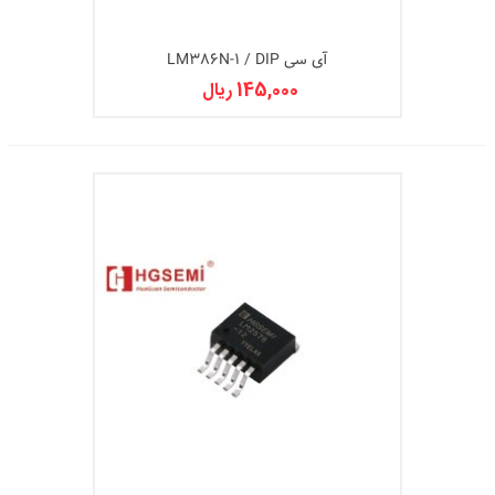
آی سی LM386N-1 / DIP
145,000 ریال