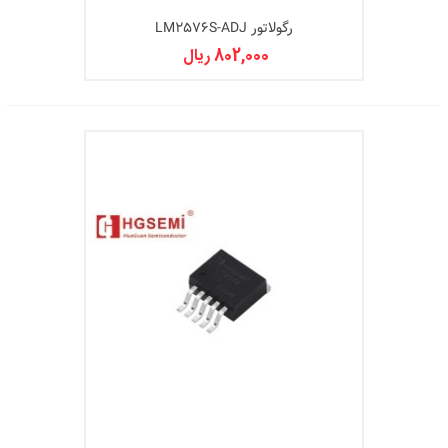
رگولاتور LM2576S-ADJ
802,000 ریال