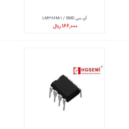
آی سی LM386M-1 / SMD
166,000 ریال