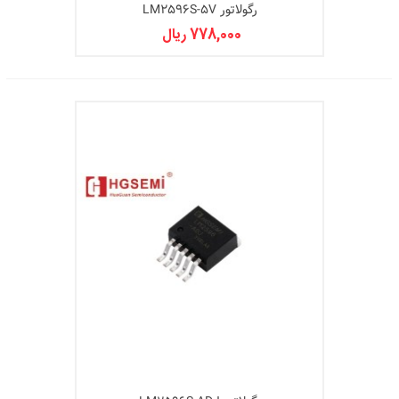
رگولاتور LM2596S-5V
778,000 ریال