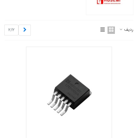
قبلی
ردیف
2/2