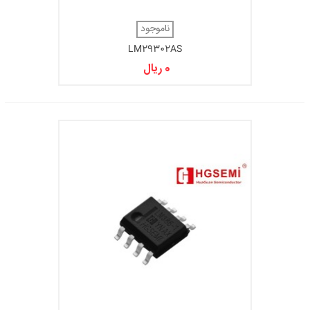
ناموجود
LM29302AS
0 ریال