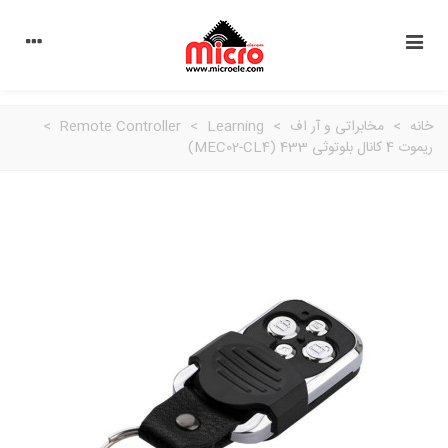
خانه
>
مخابراتی و آر اف
>
Learning
>
Remote Controller
>
ریموت 4 کانال بلوتوثی 433 (MEC02-CL4)