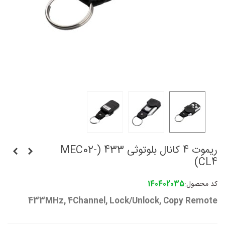
ریموت 4 کانال بلوتوثی 433 (MEC02-
CL4)
کد محصول:
140402035
433MHz, 4Channel, Lock/Unlock, Copy Remote