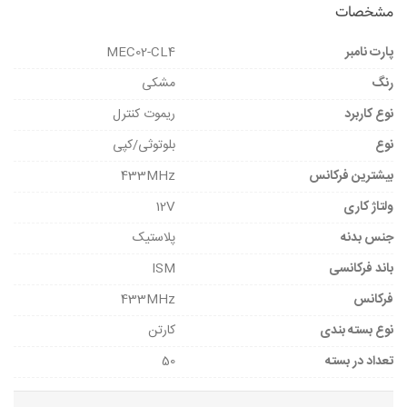
مشخصات
پارت نامبر
MEC02-CL4
رنگ
مشکی
نوع کاربرد
ریموت کنترل
نوع
بلوتوثی/کپی
بیشترین فرکانس
433MHz
ولتاژ کاری
12V
جنس بدنه
پلاستیک
باند فرکانسی
ISM
فرکانس
433MHz
نوع بسته بندی
کارتن
تعداد در بسته
50