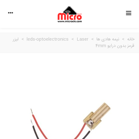
خانه
>
نیمه هادی ها
>
Laser
>
leds-optoelectronics
>
لیزر
قرمز بدون درایو 4mm