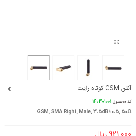
آنتن GSM کوتاه رایت
کد محصول:
140301001
GSM, SMA Right, Male, 3.5dB
±0.5, 50Ω
921,000 ریال