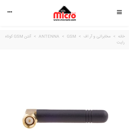
خانه
>
مخابراتی و آر اف
>
GSM
>
ANTENNA
>
آنتن GSM کوتاه
رایت