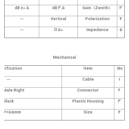
±0.5 dB
3.5 dB
Gain（Zenith）
3
—
Vertical
Polarization
4
—
50 Ω
Impedance
5
Mechanical
ecification
Item
No.
—
Cable
1
 Male Right
Connector
2
Black
Plastic Housing
3
10.4×55mm
Size
4