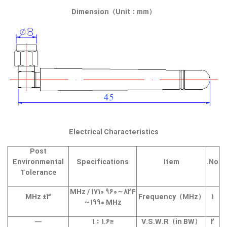
Dimension（Unit：mm）
Electrical Characteristics
Post
Environmental
Specifications
Item
No.
Tolerance
824～960 MHz / 1710
±3 MHz
Frequency（MHz）
1
～1990 MHz
—
≤1.6︰1
V.S.W.R（in BW）
2