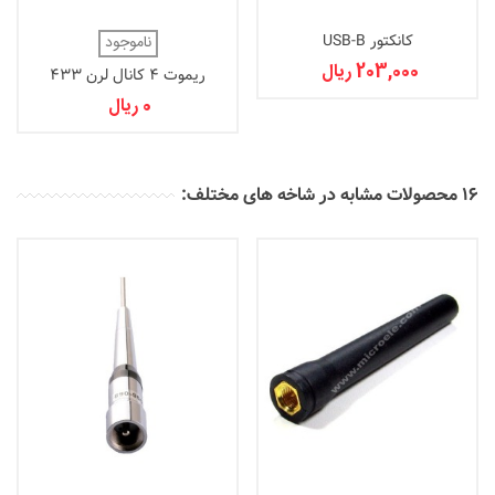
کانکتور USB-B
ناموجود
203,000 ریال
ریموت 4 کانال لرن 433
(MEC05-L4)
0 ریال
16 محصولات مشابه در شاخه های مختلف: