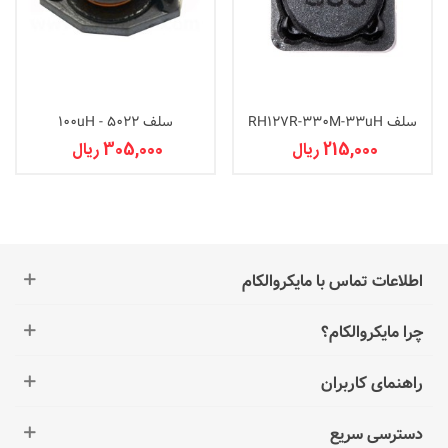
سلف RH127R-330M-33uH
سلف 100uH - 5022
215,000 ریال
305,000 ریال
اطلاعات تماس با مایکروالکام
چرا مایکروالکام؟
راهنمای کاربران
دسترسی سریع