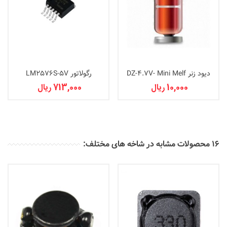
دیود زنر DZ-4.7V- Mini Melf
رگولاتور LM2576S-5V
10,000 ریال
713,000 ریال
16 محصولات مشابه در شاخه های مختلف: