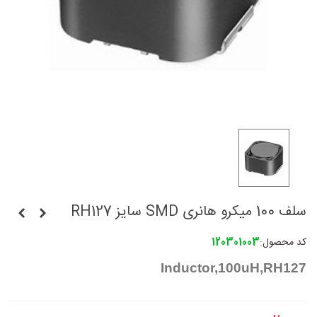
سلف 100 میکرو هانری SMD سایز RH127
کد محصول:
120301003
Inductor,100uH,RH127