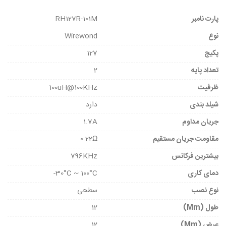
پارت نامبر
RH127R-101M
نوع
Wirewond
پکیج
127
تعداد پایه
2
ظرفیت
100uH@100KHz
شیلد بندی
دارد
جریان مداوم
1.7A
مقاومت جریان مستقیم
0.22Ω
بیشترین فرکانس
796KHz
دمای کاری
30°C ~ 100°C-
نوع نصب
سطحی
طول (mm)
12
عرض (mm)
12