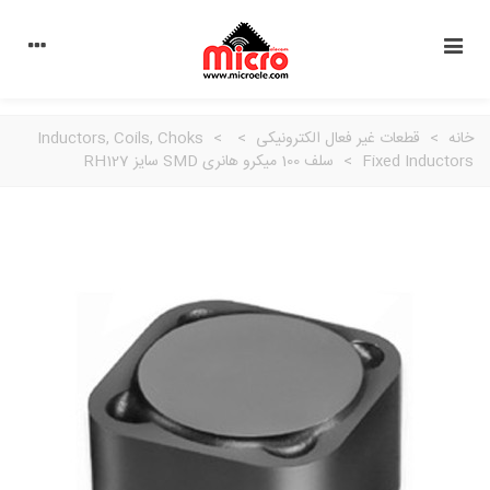
خانه
>
قطعات غیر فعال الکترونیکی
>
>
Inductors, Coils, Choks
Fixed Inductors
>
سلف 100 میکرو هانری SMD سایز RH127