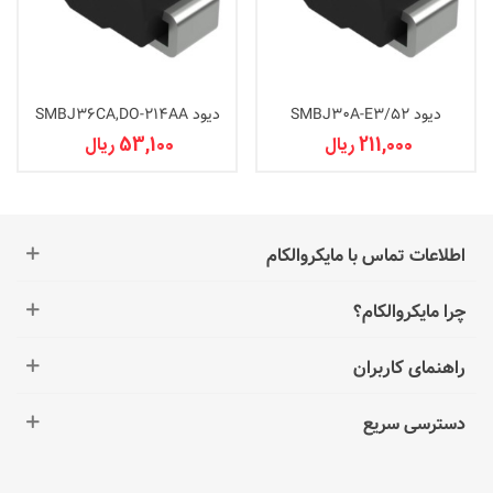
دیود SMBJ30A-E3/52
دیود SMBJ36CA,DO-214AA
211,000 ریال
53,100 ریال
اطلاعات تماس با مایکروالکام
چرا مایکروالکام؟
راهنمای کاربران
دسترسی سریع