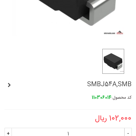
SMBJ54A,SMB
کد محصول:
110306014
102,000 ریال
+
-