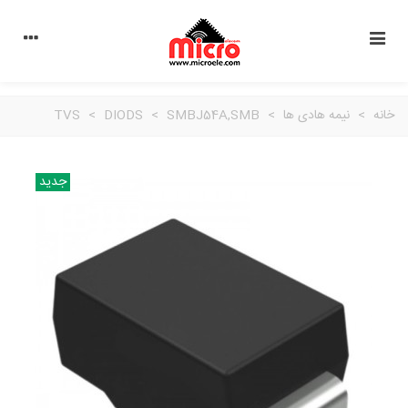
خانه
>
نیمه هادی ها
>
SMBJ54A,SMB
>
DIODS
>
TVS
جدید