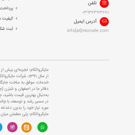
تلفن
پرداخت 
03132373281
کیفیت 
آدرس ایمیل
ثبت شک
info[at]microele.com
مایکروالکام؛ تجربه‌ای بیش ا
از سال 1391، شرکت 
خدمات، موفق به ساخت جایگاهی
دفاتر ما در اصفهان و شنزن (چ
به‌دنبال بهترین قیمت باشید، چه
در مسیر رشد و توسعه، با چالش
مورد نیاز خود را بدون دغدغه 
مایکروالکام؛ پلی مطمئن میان 