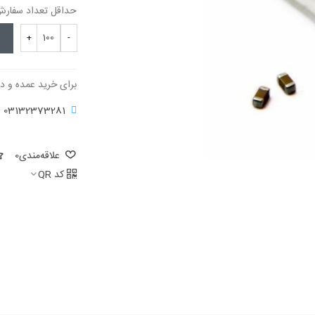
حداقل تعداد سفارش برای 
+
-
برای خرید عمده و د
03132373281
علاقه‌مندی
0
کد QR