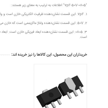
"7pF-50V-0805" اطلاعات به ترتیب به معنای زیر هستند:
1. 7pF: این قسمت نشان‌دهنده ظرفیت الکتریکی خازن است و واحد آن "پیکوفاراد" (pF) است. 7 پیکوفاراد نشان‌دهنده ظرفیت الکتریکی خازن است.
2. 50V: این قسمت نشان‌دهنده ولتاژ ماکزیممی است که خازن می‌تواند تحمل کند و واحد آن ولت (V) است. در این مورد، خازن می‌تواند ولتاژ حداکثر 50 ولت را تحمل کند.
است.
خریداران این محصول، این کالاها را نیز خریده اند: