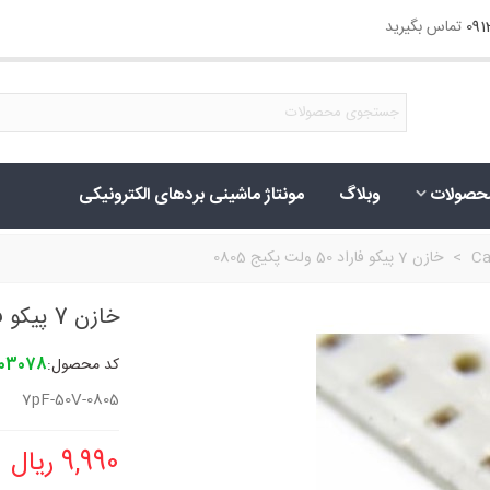
09
تماس بگیرید
حصولات
وبلاگ
مونتاژ ماشینی بردهای الکترونیکی
Ca
>
خازن 7 پیکو فاراد 50 ولت پکیج 0805
خازن 7 پیکو فاراد 50 ولت پکیج 0805
کد محصول:
103078
7pF-50V-0805
9,990 ریال