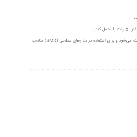
3. 0805: این قسمت نشان‌دهنده ابعاد فیزیکی خازن است. ابعاد خازن 0.08 اینچ در 0.05 اینچ. این نوع خازن به عنوان "خازن SMD 0805" نیز شناخته می‌شود و برای استفاده در مدارهای سطحی (SMD) مناسب