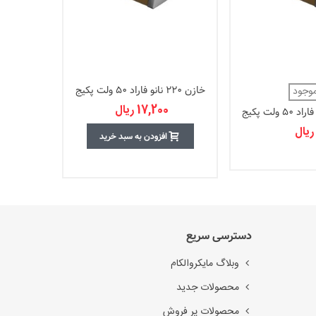
خازن 220 نانو فاراد 50 ولت پکیج
موجود
1206
17,200 ریال
0
خازن 100 پیکو فاراد 50 ولت پکیج
080
افزودن به سبد خرید
دسترسی سریع
وبلاگ مایکروالکام
محصولات جدید
محصولات پر فروش