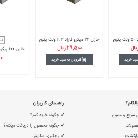
خازن 680 پیکو فاراد 50 ولت پکیج
خازن 22 میکرو فاراد 6.3 ولت پکیج
نا
0805
29,500 ریال
5
0 ریال
سبد خرید
افزودن به سبد خرید
الکام؟
راهنمای کاربران
 سریع و متنوع
چگونه خرید کنم؟
صولات
چگونه محصول را دریافت میکنم؟
بازگشت
رهگیری سفارش