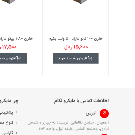
خازن 100 نانو فاراد 50 ولت پکیج
0805
1206
15,600 ریال
17,500 ریال
افزودن به سبد خرید
افزودن به 
اطلاعات تماس با مایکروالکام
چرا مایکرو
پشتیبانی
آدرس
اصفهان، خیابان طالقانی، نرسیده به چهارراه شمس
تنوع مح
آبادی، مجتمع الماس ،طبقه اول، واحد 103
گارانتی 