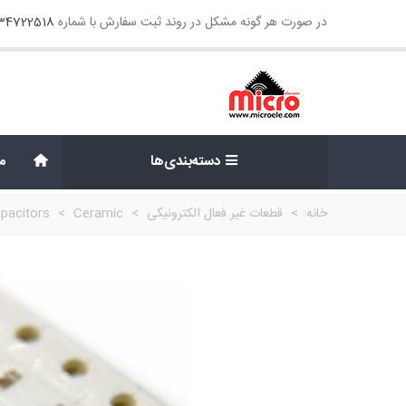
در صورت هر گونه مشکل در روند ثبت سفارش با شماره
134722518
دسته‌بندی‌ها
م
خانه
>
قطعات غیر فعال الکترونیکی
>
Ceramic
>
pacitors