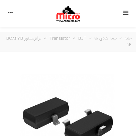
خانه
>
نیمه هادی ها
>
BJT
>
Transistor
>
ترانزیستور BC847B
1F