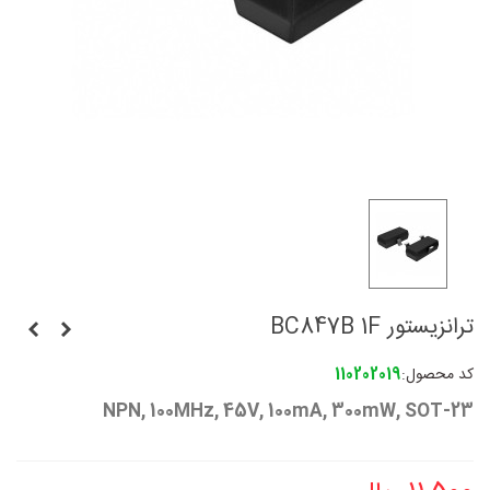
ترانزیستور BC847B 1F
کد محصول:
110202019
NPN, 100MHz, 45V, 100mA, 300mW, SOT-23