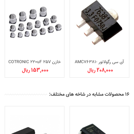
آی سی رگولاتور AMC76381-
خازن COTRONIC 220uF 25V
8x10 AL
3.3VDC
208,000 ریال
153,000 ریال
16 محصولات مشابه در شاخه های مختلف: