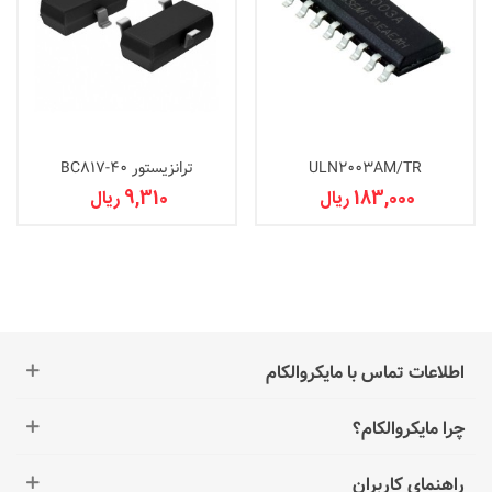
ULN2003AM/TR
ترانزیستور BC817-40
183,000 ریال
9,310 ریال
اطلاعات تماس با مایکروالکام
چرا مایکروالکام؟
راهنمای کاربران