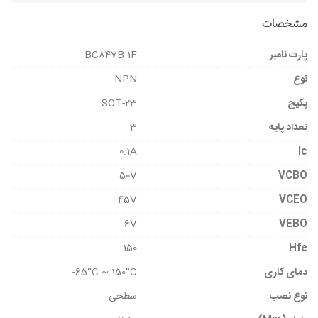
مشخصات
پارت نامبر
BC847B 1F
نوع
NPN
پکیج
SOT-23
تعداد پایه
3
0.1A
Ic
50V
VCBO
45V
VCEO
6V
VEBO
150
Hfe
دمای کاری
65°C ~ 150°C-
نوع نصب
سطحی